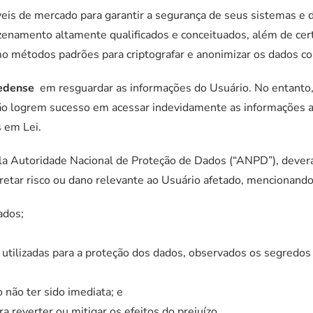
is de mercado para garantir a segurança de seus sistemas e d
zenamento altamente qualificados e conceituados, além de cert
o métodos padrões para criptografar e anonimizar os dados co
edense
em resguardar as informações do Usuário. No entanto, 
não logrem sucesso em acessar indevidamente as informações ar
s em Lei.
pela Autoridade Nacional de Proteção de Dados (“ANPD”), deve
retar risco ou dano relevante ao Usuário afetado, mencionand
ados;
 utilizadas para a proteção dos dados, observados os segredos 
não ter sido imediata; e
 reverter ou mitigar os efeitos do prejuízo.