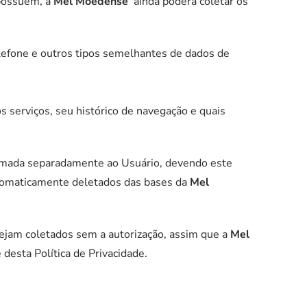
 possuem, a
Mel Moedense
ainda poderá coletar os
lefone e outros tipos semelhantes de dados de
 serviços, seu histórico de navegação e quais
ormada separadamente ao Usuário, devendo este
automaticamente deletados das bases da
Mel
sejam coletados sem a autorização, assim que a
Mel
esta Política de Privacidade.