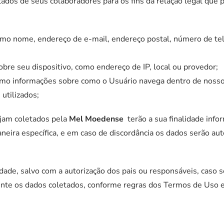
dos de seus colaboradores para os fins da relação legal que
imo nome, endereço de e-mail, endereço postal, número de te
bre seu dispositivo, como endereço de IP, local ou provedor;
omo informações sobre como o Usuário navega dentro de nossos
utilizados;
jam coletados pela
Mel Moedense
terão a sua finalidade inf
aneira específica, e em caso de discordância os dados serão 
dade, salvo com a autorização dos pais ou responsáveis, caso 
te os dados coletados, conforme regras dos Termos de Uso e d